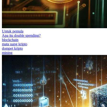
Untuk pemula
Apa itu double spending?
blockchain
mata uang kripto
dompet kripto
mining