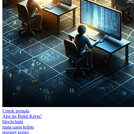
Untuk pemula
Apa itu Bukti Kerja?
blockchain
mata uang kripto
dompet kripto