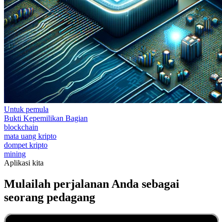
Untuk pemula
Bukti Kepemilikan Bagian
blockchain
mata uang kripto
dompet kripto
mining
Aplikasi kita
Mulailah perjalanan Anda sebagai
seorang pedagang