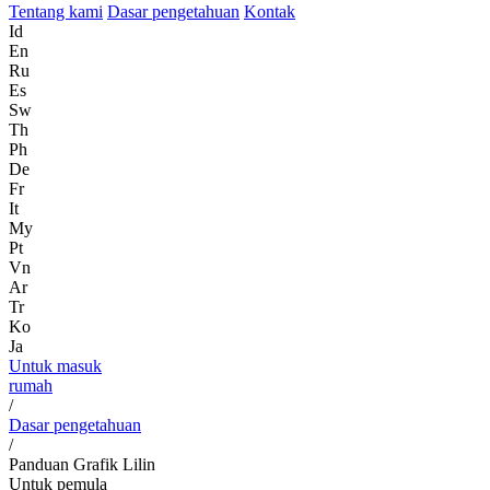
Tentang kami
Dasar pengetahuan
Kontak
Id
En
Ru
Es
Sw
Th
Ph
De
Fr
It
My
Pt
Vn
Ar
Tr
Ko
Ja
Untuk masuk
rumah
/
Dasar pengetahuan
/
Panduan Grafik Lilin
Untuk pemula