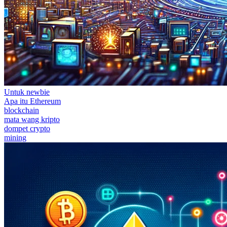
Untuk newbie
Apa itu Ethereum
blockchain
mata wang kripto
dompet crypto
mining