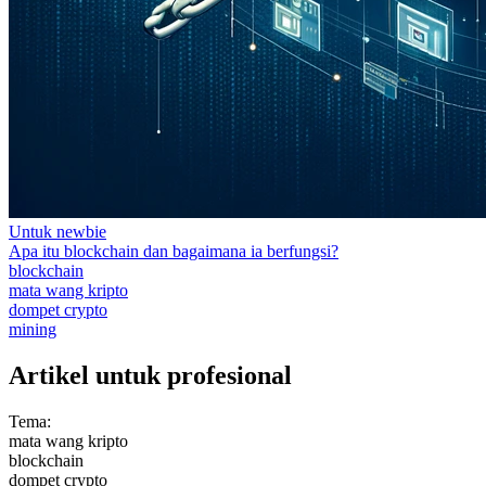
Untuk newbie
Apa itu blockchain dan bagaimana ia berfungsi?
blockchain
mata wang kripto
dompet crypto
mining
Artikel untuk profesional
Tema:
mata wang kripto
blockchain
dompet crypto