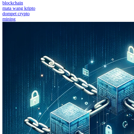
blockchain
mata wang kripto
dompet crypto
mining