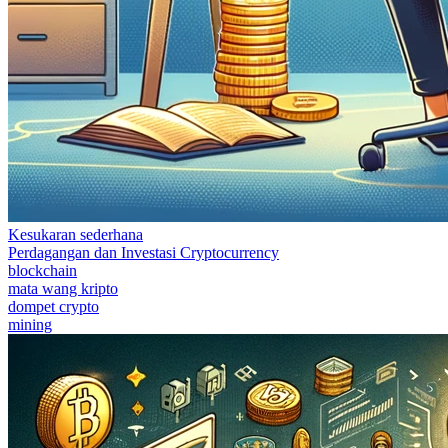
Kesukaran sederhana
Perdagangan dan Investasi Cryptocurrency
blockchain
mata wang kripto
dompet crypto
mining