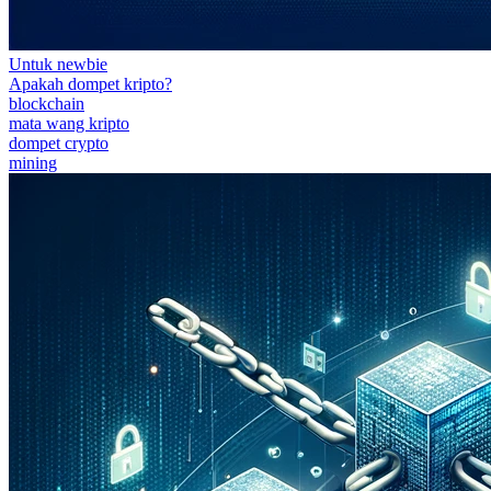
Untuk newbie
Apakah dompet kripto?
blockchain
mata wang kripto
dompet crypto
mining