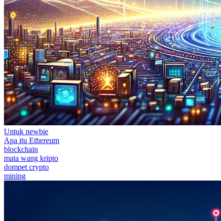
Untuk newbie
Apa itu Ethereum
blockchain
mata wang kripto
dompet crypto
mining