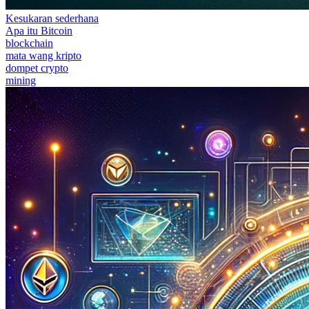
Kesukaran sederhana
Apa itu Bitcoin
blockchain
mata wang kripto
dompet crypto
mining