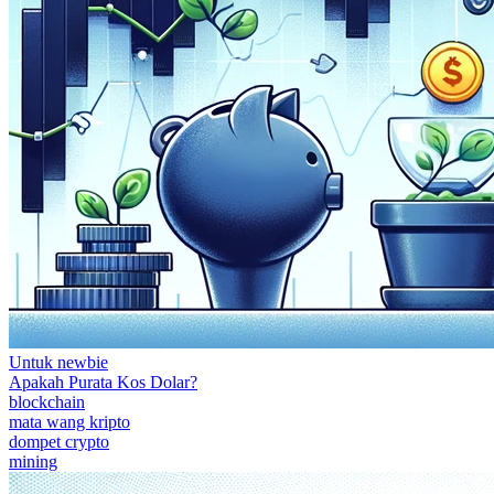
Untuk newbie
Apakah Purata Kos Dolar?
blockchain
mata wang kripto
dompet crypto
mining