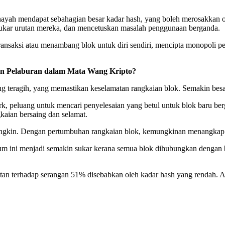
nayah mendapat sebahagian besar kadar hash, yang boleh merosakkan op
ukar urutan mereka, dan mencetuskan masalah penggunaan berganda.
ansaksi atau menambang blok untuk diri sendiri, mencipta monopoli
n Pelaburan dalam Mata Wang Kripto?
ng teragih, yang memastikan keselamatan rangkaian blok. Semakin bes
k, peluang untuk mencari penyelesaian yang betul untuk blok baru b
kaian bersaing dan selamat.
mungkin. Dengan pertumbuhan rangkaian blok, kemungkinan menangkap 
m ini menjadi semakin sukar kerana semua blok dihubungkan dengan bu
ntan terhadap serangan 51% disebabkan oleh kadar hash yang rendah. A