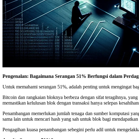
Pengenalan: Bagaimana Serangan 51% Berfungsi dalam Perdag
Untuk memahami serangan 51%, adalah penting untuk mengingat bag
Bitcoin dan rangkaian bloknya berbeza dengan sifat teragihnya, yang
memastikan kelulusan blok dengan transaksi hanya selepas kesahiha
Penambangan memerlukan jumlah tenaga dan sumber komputasi yang 
sama lain untuk mencari hash yang sah untuk blok bagi mendapatkan 
Pengagihan kuasa penambangan sebegini perlu adil untuk mengelakkan