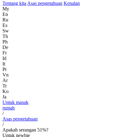
Tentang kita
Asas pengetahuan
Kenalan
My
En
Ru
Es
Sw
Th
Ph
De
Fr
Id
It
Pt
Vn
Ar
Tr
Ko
Ja
Untuk masuk
rumah
/
Asas pengetahuan
/
Apakah serangan 51%?
Untuk newbie