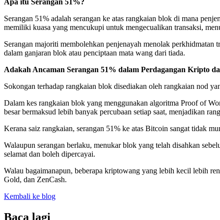
Apa itu Serangan 51%?
Serangan 51% adalah serangan ke atas rangkaian blok di mana penje
memiliki kuasa yang mencukupi untuk mengecualikan transaksi, men
Serangan majoriti membolehkan penjenayah menolak perkhidmatan tr
dalam ganjaran blok atau penciptaan mata wang dari tiada.
Adakah Ancaman Serangan 51% dalam Perdagangan Kripto da
Sokongan terhadap rangkaian blok disediakan oleh rangkaian nod ya
Dalam kes rangkaian blok yang menggunakan algoritma Proof of Wor
besar bermaksud lebih banyak percubaan setiap saat, menjadikan rang
Kerana saiz rangkaian, serangan 51% ke atas Bitcoin sangat tidak 
Walaupun serangan berlaku, menukar blok yang telah disahkan sebelu
selamat dan boleh dipercayai.
Walau bagaimanapun, beberapa kriptowang yang lebih kecil lebih re
Gold, dan ZenCash.
Kembali ke blog
Baca lagi